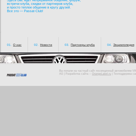
Здесь Вас ждет непрерывное общение, форум,
встречи клуба, скидки от партнеров клуба,
и просто теплое общение в кругу друзей.
Все это — Passat-Club!
01.
О нас
02.
Новости
03.
Партнеры клуба
04.
Энциклопедия
Вы попали на частный сайт посвященный автомобилям VW 
AG |
Разработка сайта
--
OrangeLabel.ru
|
Техподдержка са