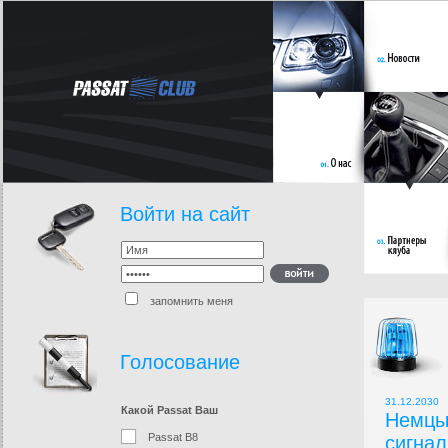
Войти на сайт
запомнить меня
Голосование
31.12.2030
Какой Passat Ваш
Немцы
Passat B8
сигнал