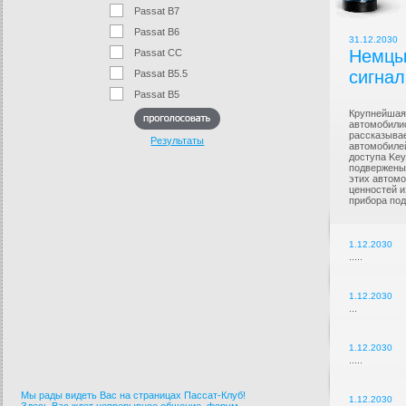
Passat B7
Passat B6
31.12.2030
Немцы
Passat CC
сигнал
Passat B5.5
Passat B5
Крупнейшая
автомобилис
рассказыва
Результаты
автомобилей
доступа Keyl
подвержены 
этих автомо
ценностей и
прибора по
1.12.2030
.....
1.12.2030
...
1.12.2030
.....
Мы рады видеть Вас на страницах Пассат-Клуб!
1.12.2030