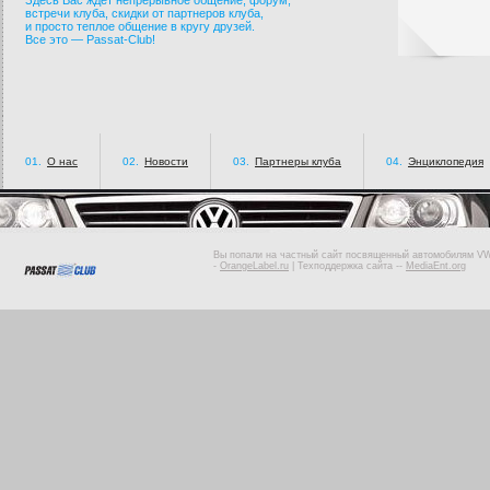
Здесь Вас ждет непрерывное общение, форум,
встречи клуба, скидки от партнеров клуба,
и просто теплое общение в кругу друзей.
Все это — Passat-Club!
01.
О нас
02.
Новости
03.
Партнеры клуба
04.
Энциклопедия
Вы попали на частный сайт посвященный автомобилям VW 
-
OrangeLabel.ru
|
Техподдержка сайта
--
MediaEnt.org