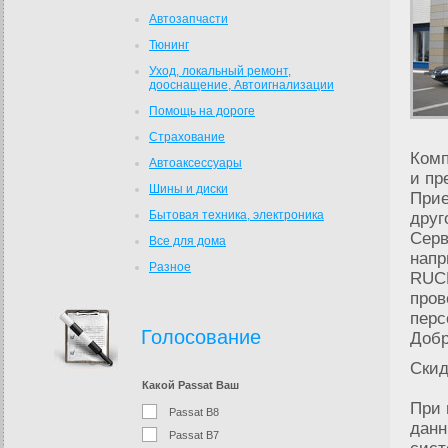
Автозапчасти
Тюнинг
Уход, локальный ремонт,
дооснащение, Автоигнализации
Помощь на дороге
Страхование
Комп
Автоаксесcуары
и пр
Шины и диски
Прие
Бытовая техника, электроника
друг
Серв
Все для дома
напр
Разное
RUCK
пров
перс
Голосование
Добр
Скид
Какой Passat Ваш
При 
Passat B8
данн
Passat B7