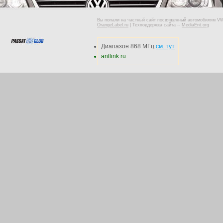
Вы попали на частный сайт посвященный автомобилям VW 
OrangeLabel.ru
|
Техподдержка сайта
--
MediaEnt.org
Диапазон 868 МГц
см. тут
antlink.ru