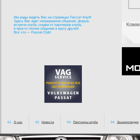
Мы рады видеть Вас на страницах Пассат-Клуб!
Здесь Вас ждет непрерывное общение, форум,
Комме
встречи клуба, скидки от партнеров клуба,
и просто теплое общение в кругу друзей.
Все это — Passat-Club!
01.
О нас
02.
Новости
03.
Партнеры клуба
04.
Энциклопедия