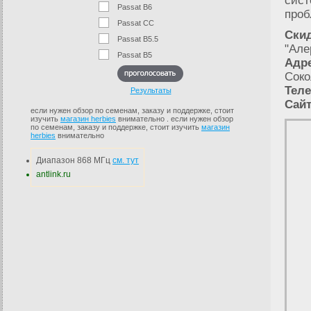
сист
Passat B6
проб
Passat CC
Скид
Passat B5.5
"Але
Passat B5
Адре
Соко
Тел
Результаты
Сайт
если нужен обзор по семенам, заказу и поддержке, стоит
изучить
магазин herbies
внимательно . если нужен обзор
по семенам, заказу и поддержке, стоит изучить
магазин
herbies
внимательно
Диапазон 868 МГц
см. тут
antlink.ru