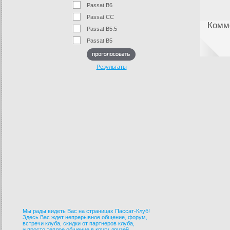
Passat B6
Passat CC
Комме
Passat B5.5
Passat B5
Результаты
Мы рады видеть Вас на страницах Пассат-Клуб!
Здесь Вас ждет непрерывное общение, форум,
встречи клуба, скидки от партнеров клуба,
и просто теплое общение в кругу друзей.