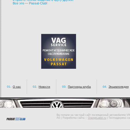
Все это — Passat-Club!
01.
О нас
02.
Новости
03.
Партнеры клуба
04.
Энциклопедия
Вы попали на частный сайт посвященный автомобилям VW 
AG |
Разработка сайта
--
OrangeLabel.ru
|
Техподдержка са