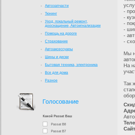
услу
Автозапчасти
- пр
Тюнинг
- ку
Уход, локальный ремонт,
- по
дооснащение, Автоигнализации
- ши
Помощь на дороге
- ав
- сх
Страхование
Автоаксесcуары
Мы н
Шины и диски
авто
Бытовая техника, электроника
На н
учас
Все для дома
Разное
Так 
стап
обор
Голосование
Скид
Адре
Авто
Какой Passat Ваш
Тел
Passat B8
Сайт
Passat B7