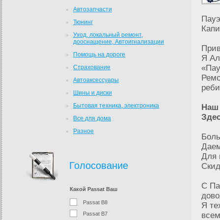
Автозапчасти
Пауэ
Тюнинг
Капи
Уход, локальный ремонт,
дооснащение, Автоигнализации
Прив
Помощь на дороге
Я Ал
«Пау
Страхование
Ремо
Автоаксесcуары
реби
Шины и диски
Бытовая техника, электроника
На
Здес
Все для дома
Разное
Боль
Даем
Для 
Голосование
Скид
С Па
Какой Passat Ваш
дово
Passat B8
Я те
Passat B7
всем