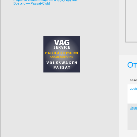
Все это — Passat-Club!
От
авт
Loui
akpp