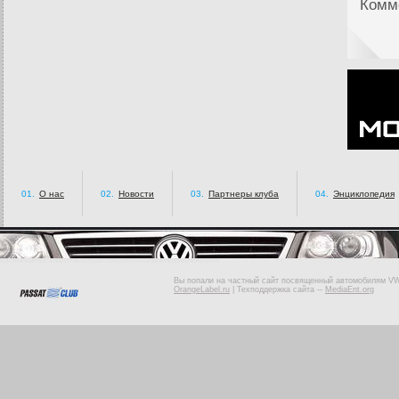
Комме
01.
О нас
02.
Новости
03.
Партнеры клуба
04.
Энциклопедия
Вы попали на частный сайт посвященный автомобилям VW 
OrangeLabel.ru
|
Техподдержка сайта
--
MediaEnt.org