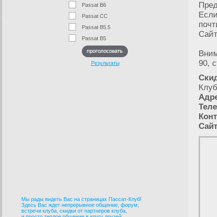
Пред
Passat B6
Если
Passat CC
почт
Passat B5.5
Сайт
Passat B5
Вним
90, с
Результаты
Скид
Клуб
Адре
Тел
Конт
Сайт
Мы рады видеть Вас на страницах Пассат-Клуб!
Здесь Вас ждет непрерывное общение, форум,
встречи клуба, скидки от партнеров клуба,
и просто теплое общение в кругу друзей.