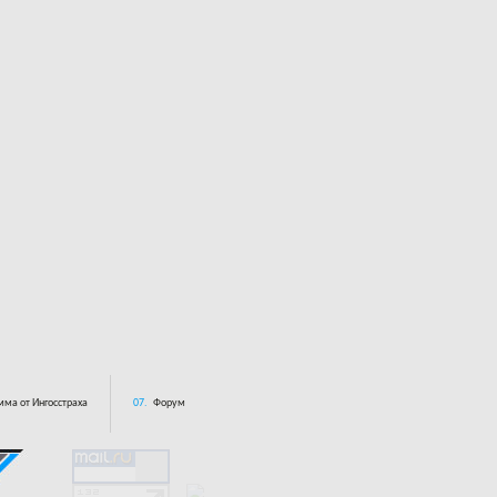
ма от Ингосстраха
07.
Форум