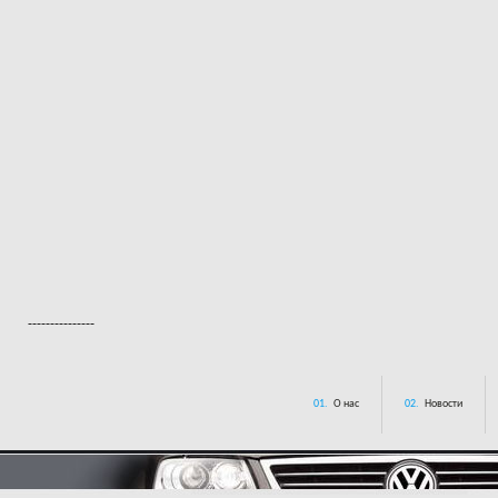
---------------
01.
О нас
02.
Новости