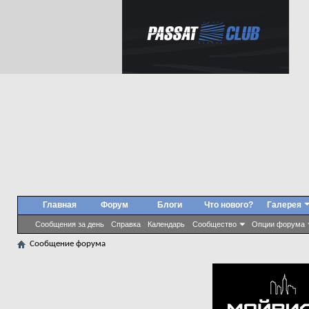
Главная
Форум
Блоги
Что нового?
Галерея
Сообщения за день
Справка
Календарь
Сообщество
Опции форума
Сообщение форума