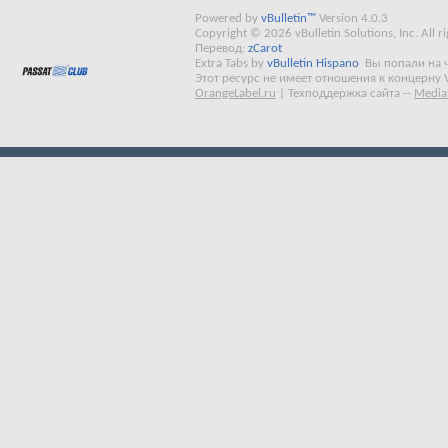
Powered by
vBulletin™
Version 4.0.3
Copyright © 2026 vBulletin Solutions, Inc. All ri
Перевод:
zCarot
Extra Tabs by
vBulletin Hispano
Вы попали на 
Этот ресурс не имеет отношения к концерну 
OrangeLabel.ru
|
Техподдержка сайта
--
Media