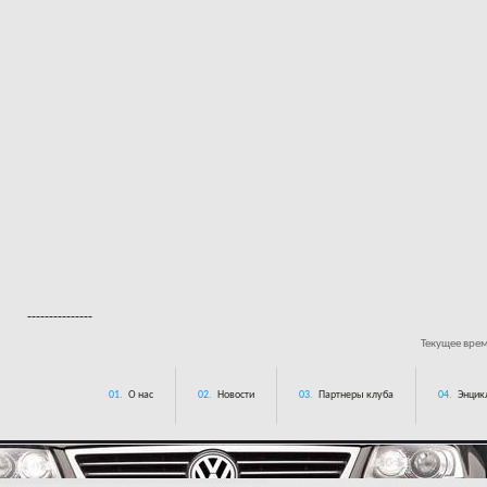
---------------
Текущее вре
01.
О нас
02.
Новости
03.
Партнеры клуба
04.
Энцик