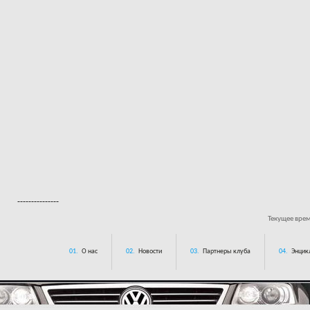
---------------
Текущее вре
01.
О нас
02.
Новости
03.
Партнеры клуба
04.
Энцик