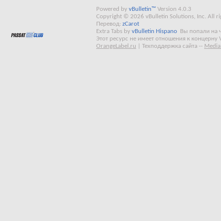
Powered by
vBulletin™
Version 4.0.3
Copyright © 2026 vBulletin Solutions, Inc. All ri
Перевод:
zCarot
Extra Tabs by
vBulletin Hispano
Вы попали на 
Этот ресурс не имеет отношения к концерну 
OrangeLabel.ru
|
Техподдержка сайта
--
Media