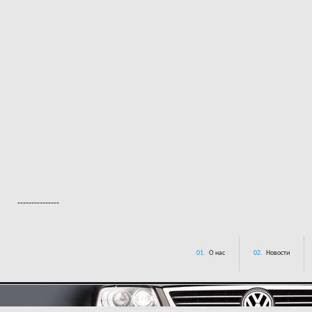
---------------
01.
О нас
02.
Новости