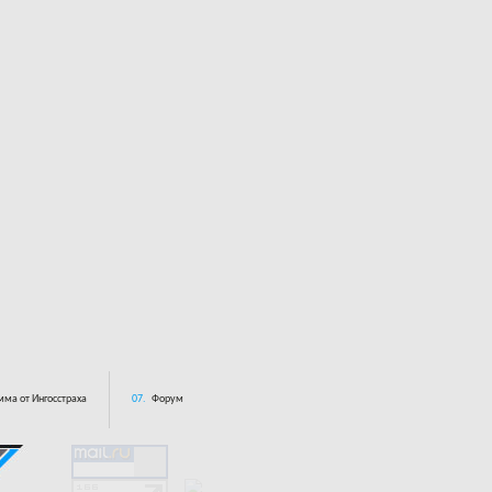
ма от Ингосстраха
07.
Форум