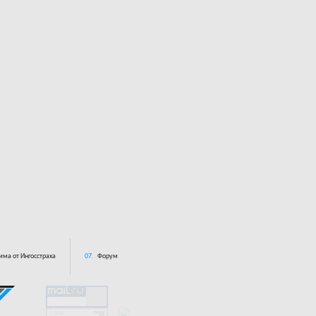
ма от Ингосстраха
07.
Форум