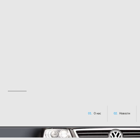
---------------
01.
О нас
02.
Новости