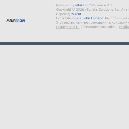
Powered by
vBulletin™
Version 4.0.3
Copyright © 2026 vBulletin Solutions, Inc. All ri
Перевод:
zCarot
Extra Tabs by
vBulletin Hispano
Вы попали на 
Этот ресурс не имеет отношения к концерну 
OrangeLabel.ru
|
Техподдержка сайта
--
Media