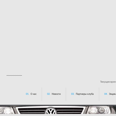
---------------
Текущее вре
01.
О нас
02.
Новости
03.
Партнеры клуба
04.
Энцик