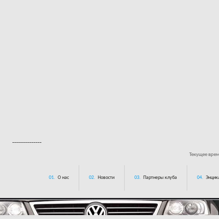
---------------
Текущее вре
01.
О нас
02.
Новости
03.
Партнеры клуба
04.
Энцик