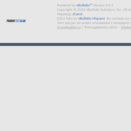
Powered by
vBulletin™
Version 4.0.3
Copyright © 2026 vBulletin Solutions, Inc. All ri
Перевод:
zCarot
Extra Tabs by
vBulletin Hispano
Вы попали на 
Этот ресурс не имеет отношения к концерну 
OrangeLabel.ru
|
Техподдержка сайта
--
Media