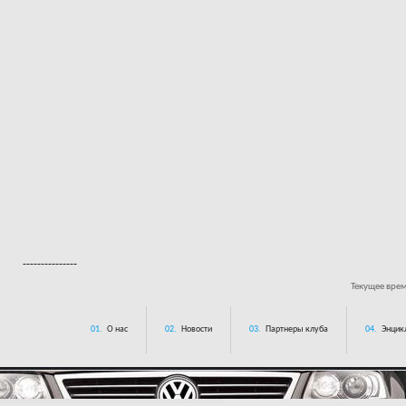
---------------
Текущее вре
01.
О нас
02.
Новости
03.
Партнеры клуба
04.
Энцик