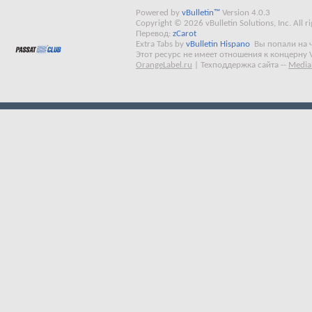
Powered by
vBulletin™
Version 4.0.3
Copyright © 2026 vBulletin Solutions, Inc. All ri
Перевод:
zCarot
Extra Tabs by
vBulletin Hispano
Вы попали на 
Этот ресурс не имеет отношения к концерну 
OrangeLabel.ru
|
Техподдержка сайта
--
Media