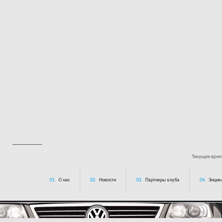
---------------
Текущее вре
01.
О нас
02.
Новости
03.
Партнеры клуба
04.
Энцик