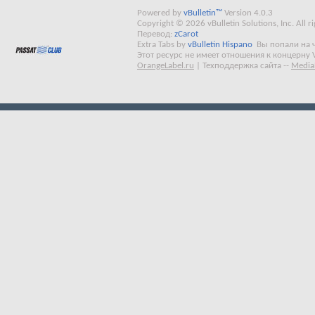
Powered by
vBulletin™
Version 4.0.3
Copyright © 2026 vBulletin Solutions, Inc. All ri
Перевод:
zCarot
Extra Tabs by
vBulletin Hispano
Вы попали на 
Этот ресурс не имеет отношения к концерну 
OrangeLabel.ru
|
Техподдержка сайта
--
Media