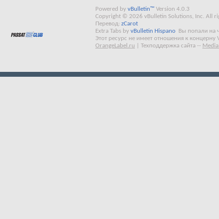
Powered by
vBulletin™
Version 4.0.3
Copyright © 2026 vBulletin Solutions, Inc. All ri
Перевод:
zCarot
Extra Tabs by
vBulletin Hispano
Вы попали на 
Этот ресурс не имеет отношения к концерну 
OrangeLabel.ru
|
Техподдержка сайта
--
Media