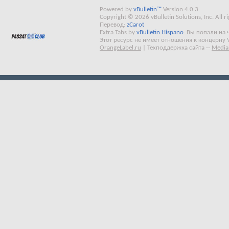
Powered by
vBulletin™
Version 4.0.3
Copyright © 2026 vBulletin Solutions, Inc. All ri
Перевод:
zCarot
Extra Tabs by
vBulletin Hispano
Вы попали на 
Этот ресурс не имеет отношения к концерну 
OrangeLabel.ru
|
Техподдержка сайта
--
Media