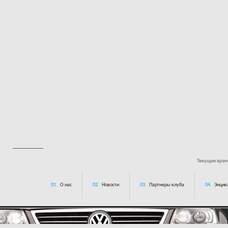
---------------
Текущее вре
01.
О нас
02.
Новости
03.
Партнеры клуба
04.
Энцик