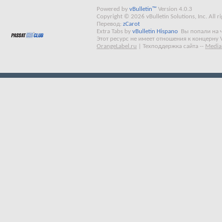
Powered by
vBulletin™
Version 4.0.3
Copyright © 2026 vBulletin Solutions, Inc. All ri
Перевод:
zCarot
Extra Tabs by
vBulletin Hispano
Вы попали на 
Этот ресурс не имеет отношения к концерну 
OrangeLabel.ru
|
Техподдержка сайта
--
Media