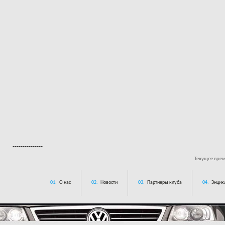
---------------
Текущее вре
01.
О нас
02.
Новости
03.
Партнеры клуба
04.
Энцик