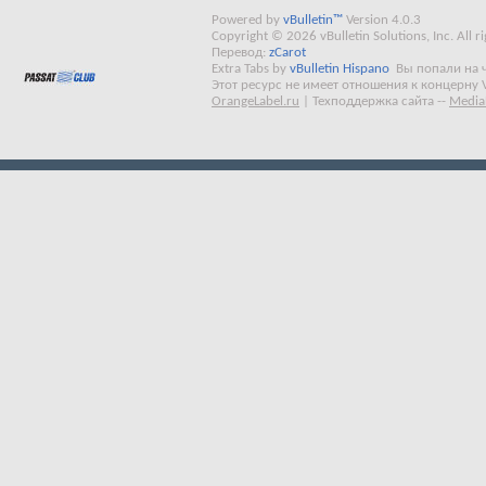
Powered by
vBulletin™
Version 4.0.3
Copyright © 2026 vBulletin Solutions, Inc. All ri
Перевод:
zCarot
Extra Tabs by
vBulletin Hispano
Вы попали на 
Этот ресурс не имеет отношения к концерну 
OrangeLabel.ru
|
Техподдержка сайта
--
Media