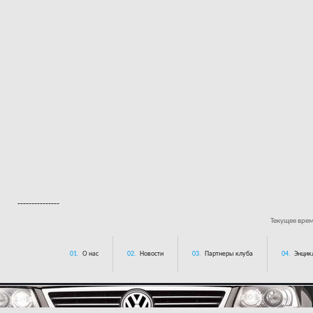
---------------
Текущее вре
01.
О нас
02.
Новости
03.
Партнеры клуба
04.
Энцик