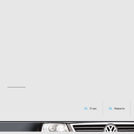
---------------
01.
О нас
02.
Новости