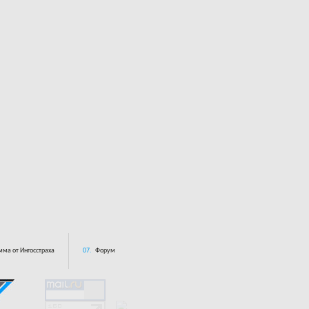
ма от Ингосстраха
07.
Форум