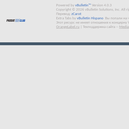
Powered by
vBulletin™
Version 4.0.3
Copyright © 2026 vBulletin Solutions, Inc. All ri
Перевод:
zCarot
Extra Tabs by
vBulletin Hispano
Вы попали на 
Этот ресурс не имеет отношения к концерну 
OrangeLabel.ru
|
Техподдержка сайта
--
Media