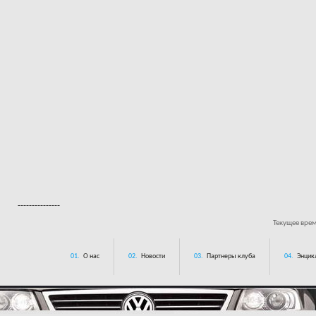
---------------
Текущее вре
01.
О нас
02.
Новости
03.
Партнеры клуба
04.
Энцик