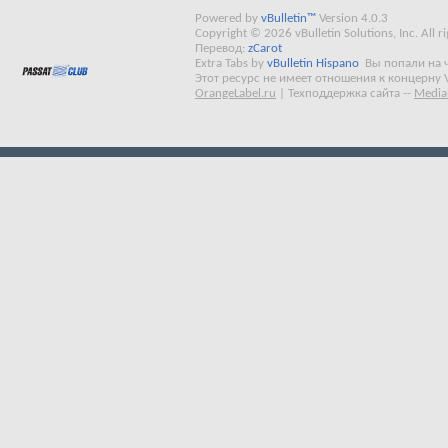
Powered by
vBulletin™
Version 4.0.3
Copyright © 2026 vBulletin Solutions, Inc. All ri
Перевод:
zCarot
Extra Tabs by
vBulletin Hispano
Вы попали на 
Этот ресурс не имеет отношения к концерну 
OrangeLabel.ru
|
Техподдержка сайта
--
Media