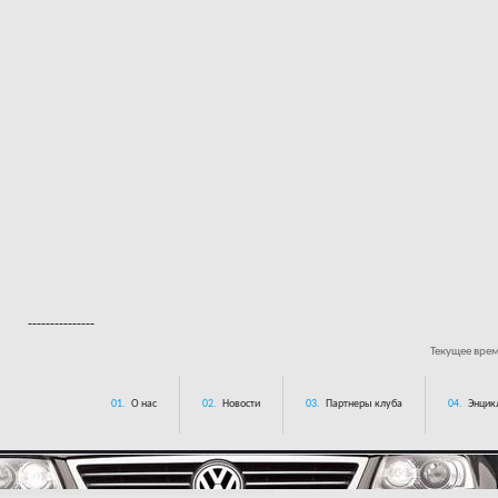
---------------
Текущее вре
01.
О нас
02.
Новости
03.
Партнеры клуба
04.
Энцик