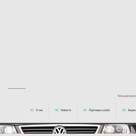
---------------
Текущее вре
01.
О нас
02.
Новости
03.
Партнеры клуба
04.
Энцик