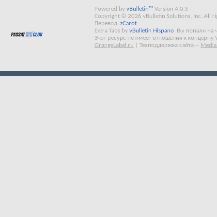
Powered by
vBulletin™
Version 4.0.3
Copyright © 2026 vBulletin Solutions, Inc. All ri
Перевод:
zCarot
Extra Tabs by
vBulletin Hispano
Вы попали на 
Этот ресурс не имеет отношения к концерну 
OrangeLabel.ru
|
Техподдержка сайта
--
Media