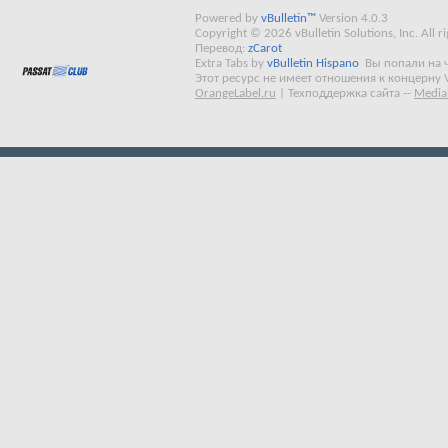
Powered by
vBulletin™
Version 4.0.3
Copyright © 2026 vBulletin Solutions, Inc. All ri
Перевод:
zCarot
Extra Tabs by
vBulletin Hispano
Вы попали на 
Этот ресурс не имеет отношения к концерну 
OrangeLabel.ru
|
Техподдержка сайта
--
Media