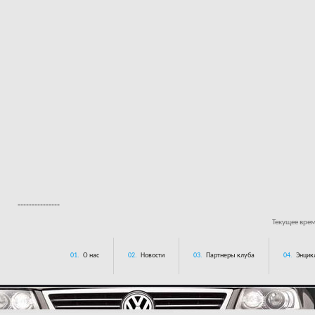
---------------
Текущее вре
01.
О нас
02.
Новости
03.
Партнеры клуба
04.
Энцик