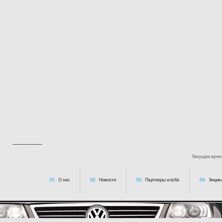
---------------
Текущее вре
01.
О нас
02.
Новости
03.
Партнеры клуба
04.
Энцик