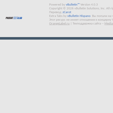
Powered by
vBulletin™
Version 4.0.3
Copyright © 2026 vBulletin Solutions, Inc. All ri
Перевод:
zCarot
Extra Tabs by
vBulletin Hispano
Вы попали на 
Этот ресурс не имеет отношения к концерну 
OrangeLabel.ru
|
Техподдержка сайта
--
Media