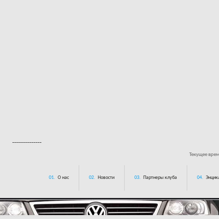
---------------
Текущее вре
01.
О нас
02.
Новости
03.
Партнеры клуба
04.
Энцик