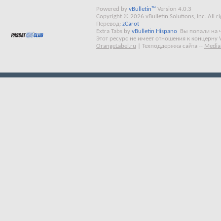
Powered by
vBulletin™
Version 4.0.3
Copyright © 2026 vBulletin Solutions, Inc. All ri
Перевод:
zCarot
Extra Tabs by
vBulletin Hispano
Вы попали на 
Этот ресурс не имеет отношения к концерну 
OrangeLabel.ru
|
Техподдержка сайта
--
Media