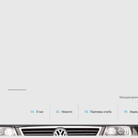
---------------
Текущее вре
01.
О нас
02.
Новости
03.
Партнеры клуба
04.
Энцик