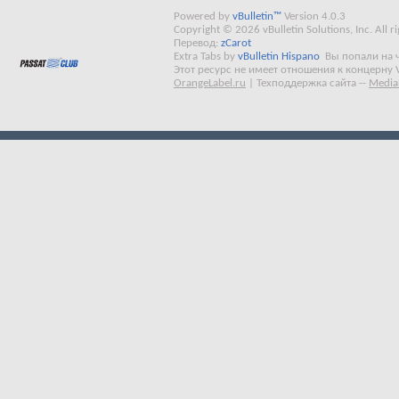
Powered by
vBulletin™
Version 4.0.3
Copyright © 2026 vBulletin Solutions, Inc. All ri
Перевод:
zCarot
Extra Tabs by
vBulletin Hispano
Вы попали на 
Этот ресурс не имеет отношения к концерну 
OrangeLabel.ru
|
Техподдержка сайта
--
Media