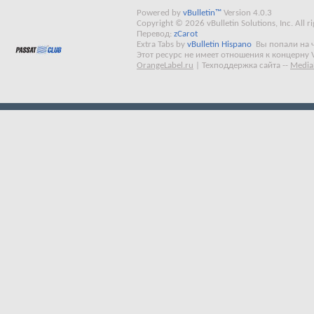
Powered by
vBulletin™
Version 4.0.3
Copyright © 2026 vBulletin Solutions, Inc. All ri
Перевод:
zCarot
Extra Tabs by
vBulletin Hispano
Вы попали на 
Этот ресурс не имеет отношения к концерну 
OrangeLabel.ru
|
Техподдержка сайта
--
Media