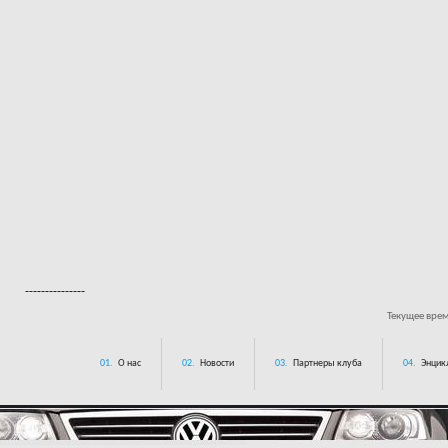
---------------
Текущее вре
01.
О нас
02.
Новости
03.
Партнеры клуба
04.
Энцик