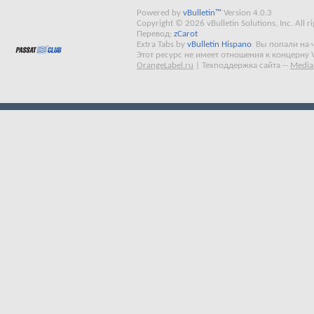
Powered by
vBulletin™
Version 4.0.3
Copyright © 2026 vBulletin Solutions, Inc. All ri
Перевод:
zCarot
Extra Tabs by
vBulletin Hispano
Вы попали на 
Этот ресурс не имеет отношения к концерну 
OrangeLabel.ru
|
Техподдержка сайта
--
Media