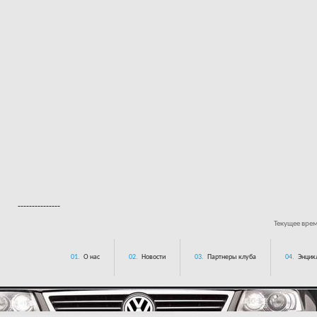
---------------
Текущее вре
01.
О нас
02.
Новости
03.
Партнеры клуба
04.
Энцик