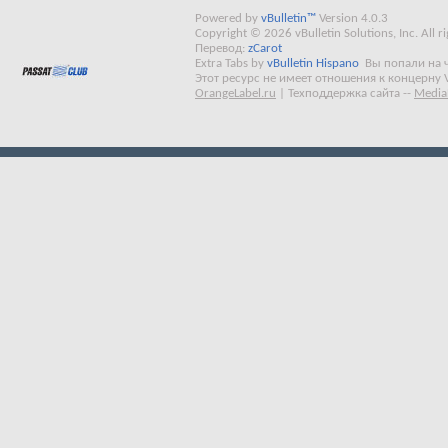
Powered by
vBulletin™
Version 4.0.3
Copyright © 2026 vBulletin Solutions, Inc. All ri
Перевод:
zCarot
Extra Tabs by
vBulletin Hispano
Вы попали на 
Этот ресурс не имеет отношения к концерну 
OrangeLabel.ru
|
Техподдержка сайта
--
Media