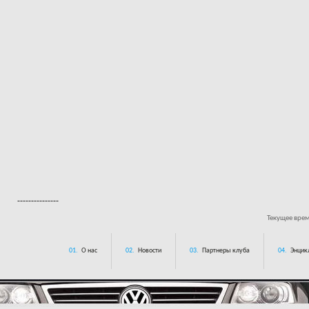
---------------
Текущее вре
01.
О нас
02.
Новости
03.
Партнеры клуба
04.
Энцик