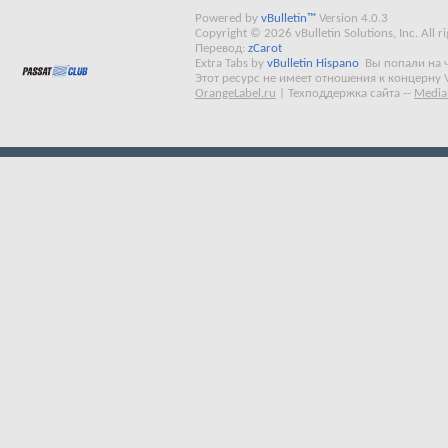
Powered by
vBulletin™
Version 4.0.3
Copyright © 2026 vBulletin Solutions, Inc. All ri
Перевод:
zCarot
Extra Tabs by
vBulletin Hispano
Вы попали на 
Этот ресурс не имеет отношения к концерну 
OrangeLabel.ru
|
Техподдержка сайта
--
Media