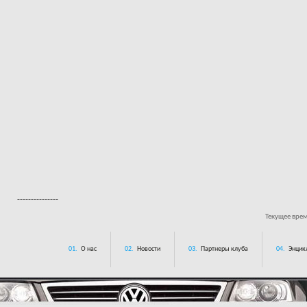
---------------
Текущее вре
01.
О нас
02.
Новости
03.
Партнеры клуба
04.
Энцик