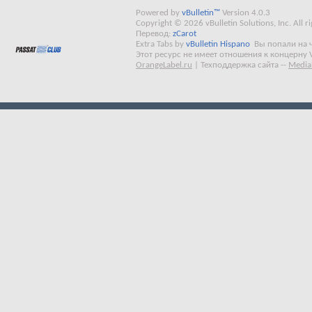
Powered by
vBulletin™
Version 4.0.3
Copyright © 2026 vBulletin Solutions, Inc. All ri
Перевод:
zCarot
Extra Tabs by
vBulletin Hispano
Вы попали на 
Этот ресурс не имеет отношения к концерну 
OrangeLabel.ru
|
Техподдержка сайта
--
Media