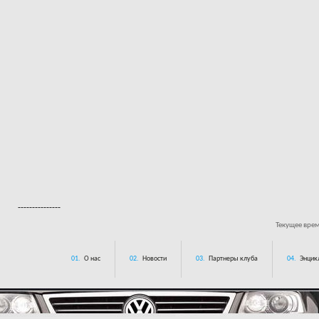
---------------
Текущее вре
01.
О нас
02.
Новости
03.
Партнеры клуба
04.
Энцик