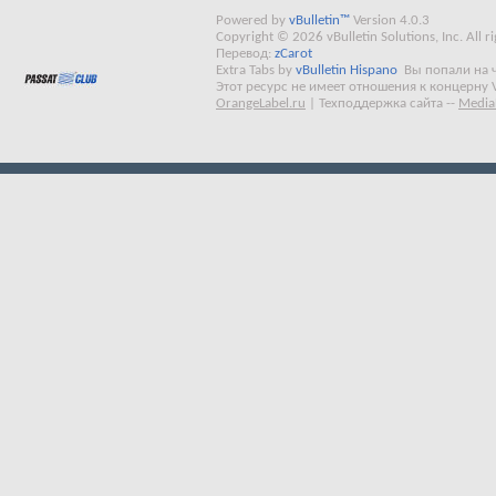
Powered by
vBulletin™
Version 4.0.3
Copyright © 2026 vBulletin Solutions, Inc. All ri
Перевод:
zCarot
Extra Tabs by
vBulletin Hispano
Вы попали на 
Этот ресурс не имеет отношения к концерну 
OrangeLabel.ru
|
Техподдержка сайта
--
Media