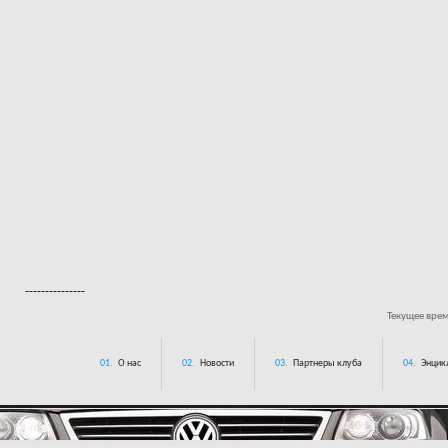
---------------
Текущее вре
01.
О нас
02.
Новости
03.
Партнеры клуба
04.
Энцик