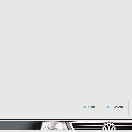
---------------
01.
О нас
02.
Новости