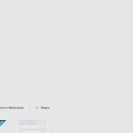
ма от Ингосстраха
07.
Форум