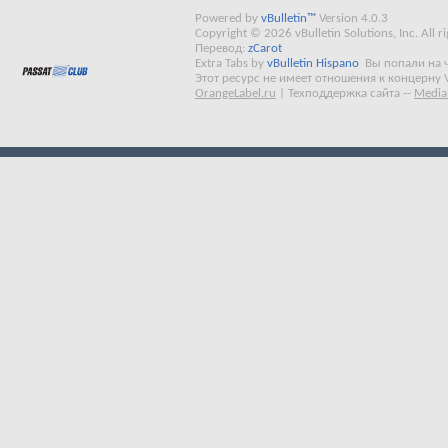
Powered by
vBulletin™
Version 4.0.3
Copyright © 2026 vBulletin Solutions, Inc. All ri
Перевод:
zCarot
Extra Tabs by
vBulletin Hispano
Вы попали на 
Этот ресурс не имеет отношения к концерну 
OrangeLabel.ru
|
Техподдержка сайта
--
Media