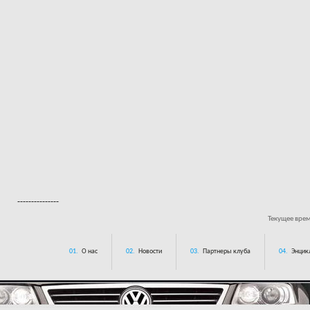
---------------
Текущее вре
01.
О нас
02.
Новости
03.
Партнеры клуба
04.
Энцик