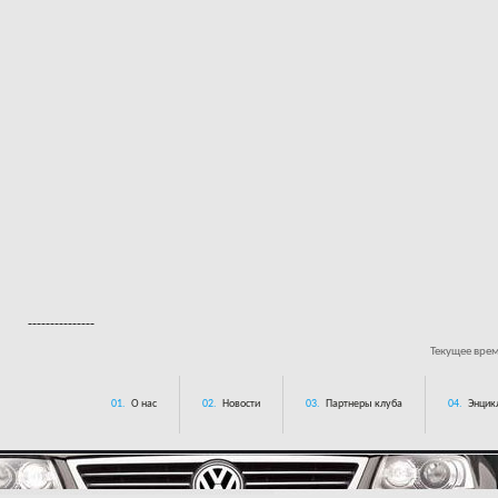
---------------
Текущее вре
01.
О нас
02.
Новости
03.
Партнеры клуба
04.
Энцик