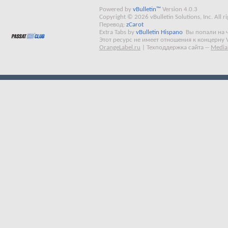
Powered by
vBulletin™
Version 4.0.3
Copyright © 2026 vBulletin Solutions, Inc. All ri
Перевод:
zCarot
Extra Tabs by
vBulletin Hispano
Вы попали на 
Этот ресурс не имеет отношения к концерну 
OrangeLabel.ru
|
Техподдержка сайта
--
Media