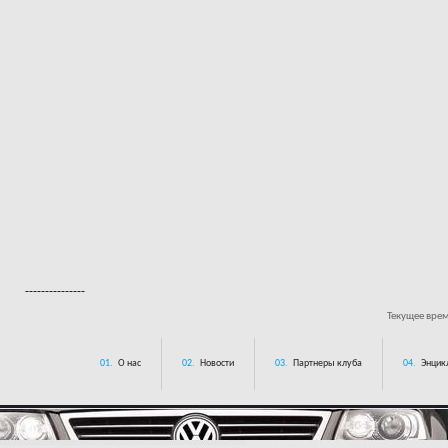
---------------
Текущее вре
01.
О нас
02.
Новости
03.
Партнеры клуба
04.
Энцик