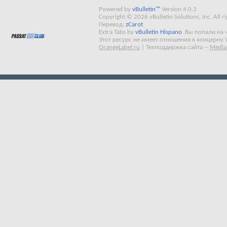
Powered by
vBulletin™
Version 4.0.3
Copyright © 2026 vBulletin Solutions, Inc. All ri
Перевод:
zCarot
Extra Tabs by
vBulletin Hispano
Вы попали на 
Этот ресурс не имеет отношения к концерну 
OrangeLabel.ru
|
Техподдержка сайта
--
Media