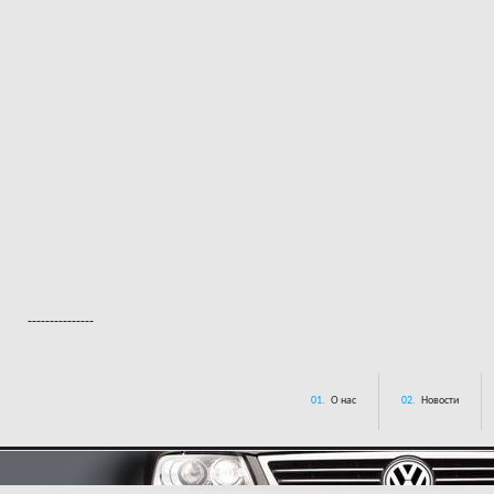
---------------
01.
О нас
02.
Новости