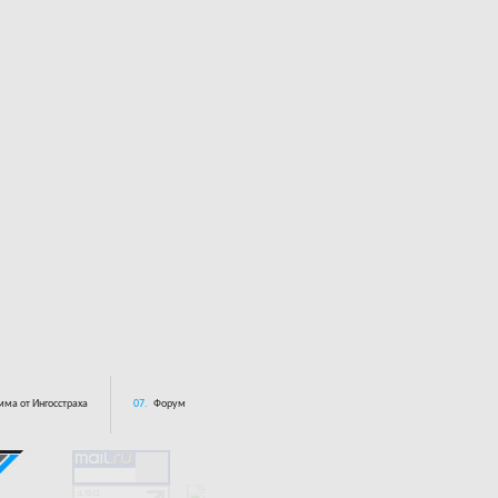
ма от Ингосстраха
07.
Форум