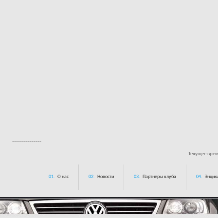
---------------
Текущее вре
01.
О нас
02.
Новости
03.
Партнеры клуба
04.
Энцик