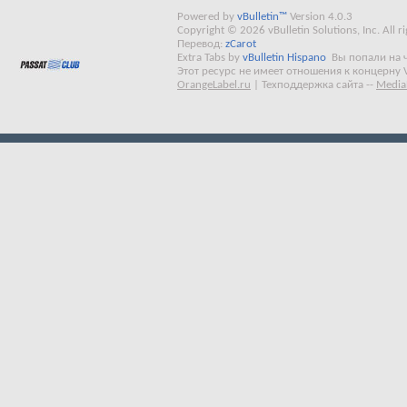
Powered by
vBulletin™
Version 4.0.3
Copyright © 2026 vBulletin Solutions, Inc. All ri
Перевод:
zCarot
Extra Tabs by
vBulletin Hispano
Вы попали на 
Этот ресурс не имеет отношения к концерну 
OrangeLabel.ru
|
Техподдержка сайта
--
Media