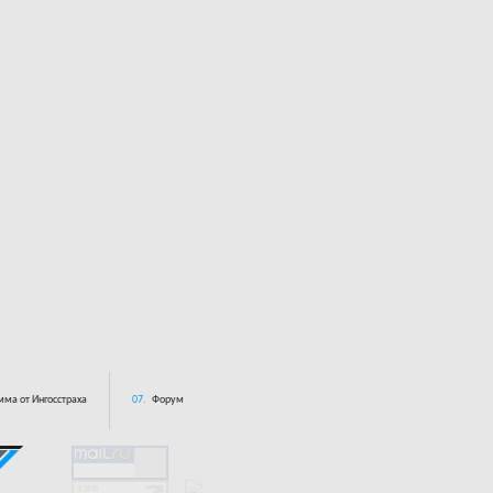
ма от Ингосстраха
07.
Форум