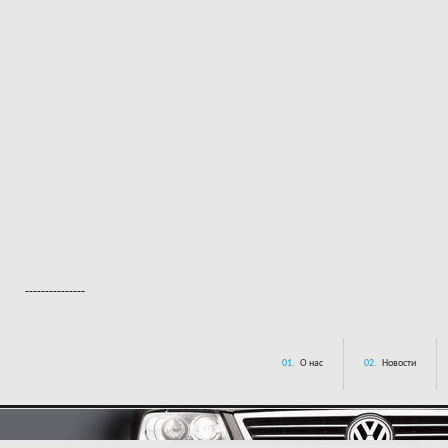
---------------
01.
О нас
02.
Новости