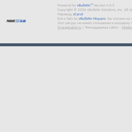
Powered by
vBulletin™
Version 4.0.3
Copyright © 2026 vBulletin Solutions, Inc. All ri
Перевод:
zCarot
Extra Tabs by
vBulletin Hispano
Вы попали на 
Этот ресурс не имеет отношения к концерну 
OrangeLabel.ru
|
Техподдержка сайта
--
Media