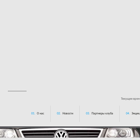
---------------
Текущее вре
01.
О нас
02.
Новости
03.
Партнеры клуба
04.
Энцик