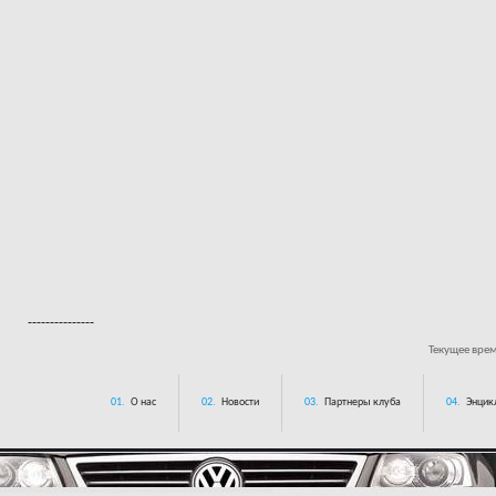
---------------
Текущее вре
01.
О нас
02.
Новости
03.
Партнеры клуба
04.
Энцик