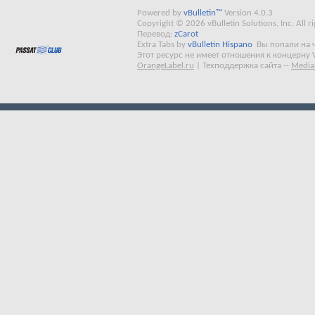
Powered by
vBulletin™
Version 4.0.3
Copyright © 2026 vBulletin Solutions, Inc. All ri
Перевод:
zCarot
Extra Tabs by
vBulletin Hispano
Вы попали на 
Этот ресурс не имеет отношения к концерну 
OrangeLabel.ru
|
Техподдержка сайта
--
Media