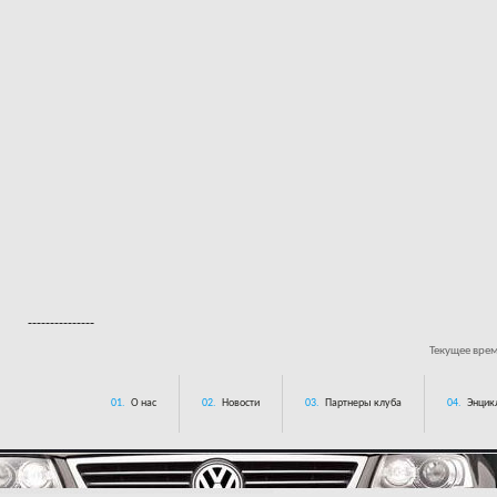
---------------
Текущее вре
01.
О нас
02.
Новости
03.
Партнеры клуба
04.
Энцик