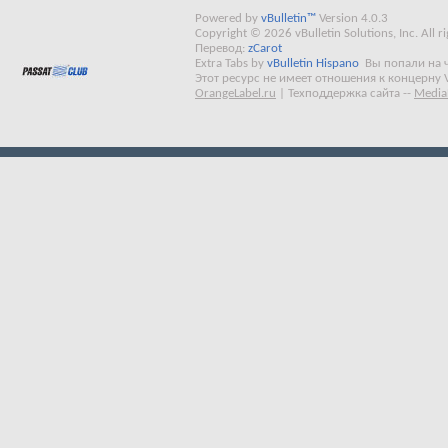
Powered by
vBulletin™
Version 4.0.3
Copyright © 2026 vBulletin Solutions, Inc. All ri
Перевод:
zCarot
Extra Tabs by
vBulletin Hispano
Вы попали на 
Этот ресурс не имеет отношения к концерну 
OrangeLabel.ru
|
Техподдержка сайта
--
Media