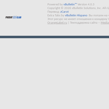
Powered by
vBulletin™
Version 4.0.3
Copyright © 2026 vBulletin Solutions, Inc. All ri
Перевод:
zCarot
Extra Tabs by
vBulletin Hispano
Вы попали на 
Этот ресурс не имеет отношения к концерну 
OrangeLabel.ru
|
Техподдержка сайта
--
Media