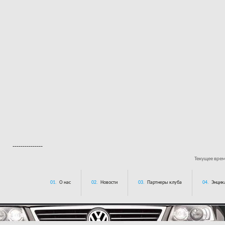
---------------
Текущее вре
01.
О нас
02.
Новости
03.
Партнеры клуба
04.
Энцик