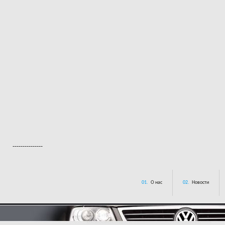
---------------
01.
О нас
02.
Новости