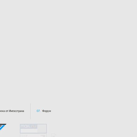
ма от Ингосстраха
07.
Форум