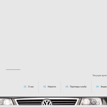
---------------
Текущее вре
01.
О нас
02.
Новости
03.
Партнеры клуба
04.
Энцик