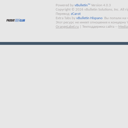
Powered by
vBulletin™
Version 4.0.3
Copyright © 2026 vBulletin Solutions, Inc. All ri
Перевод:
zCarot
Extra Tabs by
vBulletin Hispano
Вы попали на 
Этот ресурс не имеет отношения к концерну 
OrangeLabel.ru
|
Техподдержка сайта
--
Media