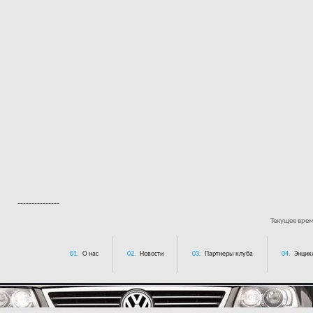
---------------
Текущее вре
01.
О нас
02.
Новости
03.
Партнеры клуба
04.
Энцик