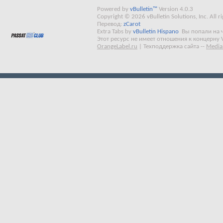
Powered by
vBulletin™
Version 4.0.3
Copyright © 2026 vBulletin Solutions, Inc. All ri
Перевод:
zCarot
Extra Tabs by
vBulletin Hispano
Вы попали на 
Этот ресурс не имеет отношения к концерну 
OrangeLabel.ru
|
Техподдержка сайта
--
Media