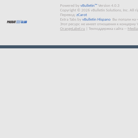
Powered by
vBulletin™
Version 4.0.3
Copyright © 2026 vBulletin Solutions, Inc. All ri
Перевод:
zCarot
Extra Tabs by
vBulletin Hispano
Вы попали на 
Этот ресурс не имеет отношения к концерну 
OrangeLabel.ru
|
Техподдержка сайта
--
Media