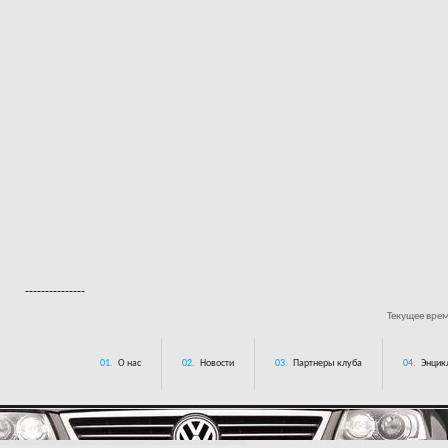
---------------
Текущее вре
01.
О нас
02.
Новости
03.
Партнеры клуба
04.
Энцик