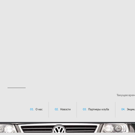
---------------
Текущее вре
01.
О нас
02.
Новости
03.
Партнеры клуба
04.
Энцик