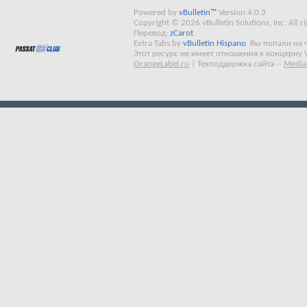
Powered by
vBulletin™
Version 4.0.3
Copyright © 2026 vBulletin Solutions, Inc. All ri
Перевод:
zCarot
Extra Tabs by
vBulletin Hispano
Вы попали на 
Этот ресурс не имеет отношения к концерну 
OrangeLabel.ru
|
Техподдержка сайта
--
Media