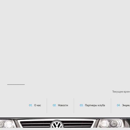
---------------
Текущее вре
01.
О нас
02.
Новости
03.
Партнеры клуба
04.
Энцик