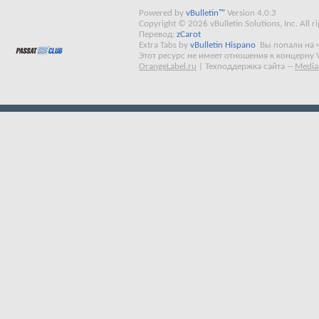
Powered by
vBulletin™
Version 4.0.3
Copyright © 2026 vBulletin Solutions, Inc. All ri
Перевод:
zCarot
Extra Tabs by
vBulletin Hispano
Вы попали на 
Этот ресурс не имеет отношения к концерну 
OrangeLabel.ru
|
Техподдержка сайта
--
Media