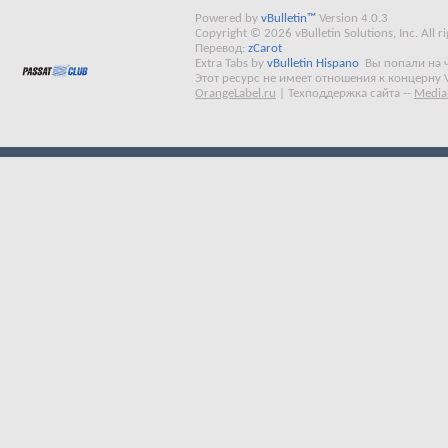
Powered by
vBulletin™
Version 4.0.3
Copyright © 2026 vBulletin Solutions, Inc. All ri
Перевод:
zCarot
Extra Tabs by
vBulletin Hispano
Вы попали на 
Этот ресурс не имеет отношения к концерну 
OrangeLabel.ru
|
Техподдержка сайта
--
Media