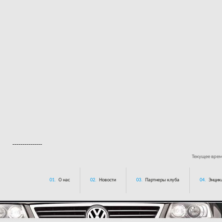
---------------
Текущее вре
01.
О нас
02.
Новости
03.
Партнеры клуба
04.
Энцик